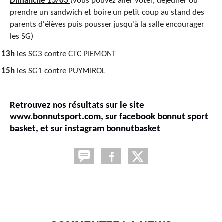
Dimanche 15/03
(vous pouvez aller voter, déjeuner ou
prendre un sandwich et boire un petit coup au stand des
parents d'élèves puis pousser jusqu'à la salle encourager
les SG)
13h
les SG3 contre CTC PIEMONT
·
15h
les SG1 contre PUYMIROL
·
Retrouvez nos résultats sur le site
www.bonnutsport.com
, sur facebook bonnut sport
basket, et sur instagram bonnutbasket