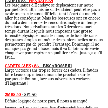
CADETS 53 -
HENDAYE 64
Les basquaises d’Hendaye se déplaçaient sur notre
parquet de Sault, mais ne s’attendaient peut-être pas à
avoir une partie aussi difficile, tant l’écart du match
aller fut conséquent. Mais les bosseuses ont eu encore
du mal à démarrer cette rencontre, malgré un temps
très doux. Nous rivalisons sur les 3 derniers quart-
temps, durant lesquels nous imposons une grosse
intensité physique ; mais le manque de lucidité dans
des passes simples ou même des paniers faciles ne nous
permettent pas de prendre l’avantage. Dommage, il ne
manque pas grand-chose, mais il va falloir avoir envie
chaque we pour espérer se qualifier : c’est juste ça qu’il
faut...
CADETS (ABN) 86
– BISCAROSSE 51
Large victoire sans trop se forcer des cadets. Il faudra
faire beaucoup mieux dimanche prochain sur le
parquet de Bonnut, face aux adversaires coriaces
d’Hagetmau !
2MBS 50
- SF1 40
Défaite logique de notre part, il nous a manqué
beaucoup trop de choses. Pas d’agressivité en défense,