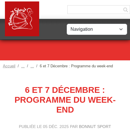
Panneau de gestion des cookies
Accueil
6 et 7 Décembre : Programme du week-end
6 ET 7 DÉCEMBRE :
PROGRAMME DU WEEK-
END
PUBLIÉE LE
05 DÉC. 2025
PAR
BONNUT SPORT