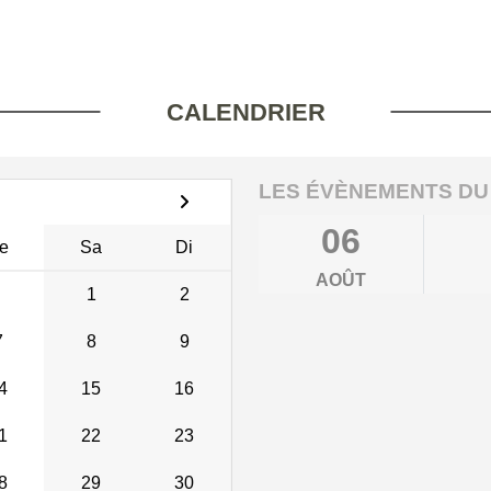
CALENDRIER
LES ÉVÈNEMENTS DU
06
e
Sa
Di
AOÛT
1
2
7
8
9
4
15
16
1
22
23
8
29
30